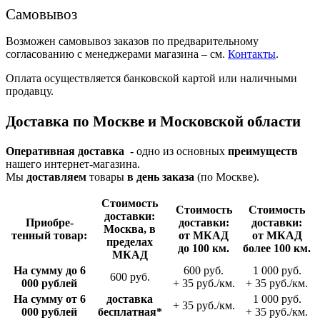
Самовывоз
Возможен самовывоз заказов по предварительному
согласованию с менеджерами магазина – см.
Контакты
.
Оплата осуществляется банковской картой или наличными
продавцу.
Доставка по Москве и Московской области
Оперативная доставка
- одно из основных
преимуществ
нашего интернет-магазина.
Мы
доставляем
товары
в день заказа
(по Москве).
Стои­мость
Стои­мость
Стои­мость
доставки:
Приобре­
доставки:
доставки:
Москва, в
тенный товар:
от МКАД
от МКАД
пределах
до 100 км.
более 100 км.
МКАД
На сумму до 6
600 руб.
1 000 руб.
600 руб.
000 рублей
+ 35 руб./км.
+ 35 руб./км.
На сумму от 6
доставка
1 000 руб.
+ 35 руб./км.
000 рублей
беспла­тная*
+ 35 руб./км.