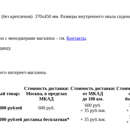
 (без крепления) 370х450 мм. Размеры внутреннего овала сиден
ию с менеджерами магазина – см.
Контакты
.
давцу.
го интернет-магазина.
Стои­мость доставки:
Стои­мость доставки:
Стои­м
ый товар:
Москва, в пределах
от МКАД
МКАД
до 100 км.
бо
600 руб.
000 рублей
600 руб.
+ 35 руб./км.
+ 
000 рублей
доставка беспла­тная*
+ 35 руб./км.
+ 