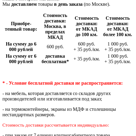
Мы
доставляем
товары
в день заказа
(по Москве).
Стои­мость
Стои­мость
Стои­мость
доставки:
Приобре­
доставки:
доставки:
Москва, в
тенный товар:
от МКАД
от МКАД
пределах
до 100 км.
более 100 км.
МКАД
На сумму до 6
600 руб.
1 000 руб.
600 руб.
000 рублей
+ 35 руб./км.
+ 35 руб./км.
На сумму от 6
доставка
1 000 руб.
+ 35 руб./км.
000 рублей
беспла­тная*
+ 35 руб./км.
* - Условие бесплатной доставки
не распространяется:
- на мебель, которая доставляется со складов других
производителей или изготавливается под заказ;
- на термоконтейнеры, экраны из МДФ и столешницы
нестандартных размеров.
Стоимость доставки рассчитывается индивидуально:
- при заказе от 7 единиц крупногабаритного товара.