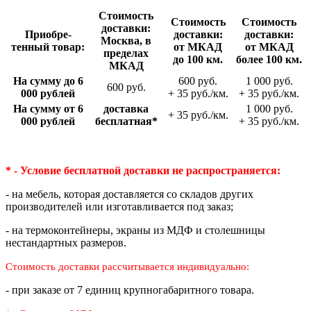
Стои­мость
Стои­мость
Стои­мость
доставки:
Приобре­
доставки:
доставки:
Москва, в
тенный товар:
от МКАД
от МКАД
пределах
до 100 км.
более 100 км.
МКАД
На сумму до 6
600 руб.
1 000 руб.
600 руб.
000 рублей
+ 35 руб./км.
+ 35 руб./км.
На сумму от 6
доставка
1 000 руб.
+ 35 руб./км.
000 рублей
беспла­тная*
+ 35 руб./км.
* - Условие бесплатной доставки
не распространяется:
- на мебель, которая доставляется со складов других
производителей или изготавливается под заказ;
- на термоконтейнеры, экраны из МДФ и столешницы
нестандартных размеров.
Стоимость доставки рассчитывается индивидуально:
- при заказе от 7 единиц крупногабаритного товара.