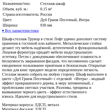
Назначение/тип:
Стеллаж-шкаф
Объем, куб. м.:
0.15 м³
Страна-изготовитель:
Россия
Цвет:
Дуб Гранж Песочный, Интра
Ширина:
930 мм
▾ Все характеристики
Шкаф-стеллаж Трувор в стиле Лофт удачно дополнит систему
хранения в гостиной или кабинете. Металлические стойки
делают эту мебель надёжной, аутентичной и функциональной.
Лицевая фурнитура придаёт мебели индустриальную
эстетику. Петли с доводчиками обеспечивают плавность и
бесшумность закрывания фасадов, что несомненно сделает
ежедневное пользование приятным и безопасным. Открытые
полки для книг придают модели определенную легкость.
Стеллаж можно собрать на любую сторону. Шкаф выполнен в
цвете «Дуб Гранж Песочный» с отделкой «Интра» - модный
эффект прокрашенного дерева, в меру затемненный, с
проблесками светлых участков. Разломы, трещины и
вымывание черного цвета - эффект естественного
износа. Идеален для индустриального стиля.
Материал корпуса: ЛДСП, металл
Материал фасадов: ЛДСП