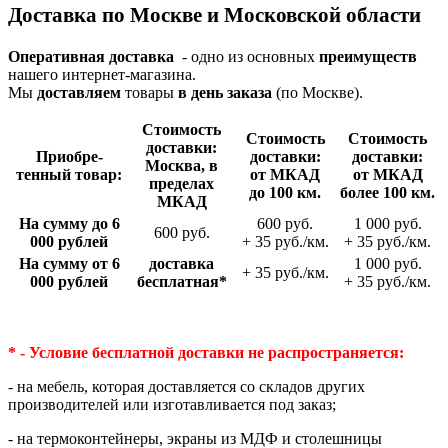
Доставка по Москве и Московской области
Оперативная доставка
- одно из основных
преимуществ
нашего интернет-магазина.
Мы
доставляем
товары
в день заказа
(по Москве).
Стои­мость
Стои­мость
Стои­мость
доставки:
Приобре­
доставки:
доставки:
Москва, в
тенный товар:
от МКАД
от МКАД
пределах
до 100 км.
более 100 км.
МКАД
На сумму до 6
600 руб.
1 000 руб.
600 руб.
000 рублей
+ 35 руб./км.
+ 35 руб./км.
На сумму от 6
доставка
1 000 руб.
+ 35 руб./км.
000 рублей
беспла­тная*
+ 35 руб./км.
* - Условие бесплатной доставки
не распространяется:
- на мебель, которая доставляется со складов других
производителей или изготавливается под заказ;
- на термоконтейнеры, экраны из МДФ и столешницы