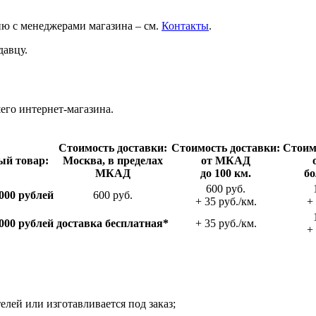
ию с менеджерами магазина – см.
Контакты
.
давцу.
го интернет-магазина.
Стои­мость доставки:
Стои­мость доставки:
Стои­м
ый товар:
Москва, в пределах
от МКАД
МКАД
до 100 км.
бо
600 руб.
000 рублей
600 руб.
+ 35 руб./км.
+ 
000 рублей
доставка беспла­тная*
+ 35 руб./км.
+ 
телей или изготавливается под заказ;