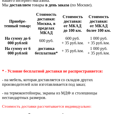
нашего интернет-магазина.
Мы
доставляем
товары
в день заказа
(по Москве).
Стои­мость
Стои­мость
Стои­мость
доставки:
Приобре­
доставки:
доставки:
Москва, в
тенный товар:
от МКАД
от МКАД
пределах
до 100 км.
более 100 км.
МКАД
На сумму до 6
600 руб.
1 000 руб.
600 руб.
000 рублей
+ 35 руб./км.
+ 35 руб./км.
На сумму от 6
доставка
1 000 руб.
+ 35 руб./км.
000 рублей
беспла­тная*
+ 35 руб./км.
* - Условие бесплатной доставки
не распространяется:
- на мебель, которая доставляется со складов других
производителей или изготавливается под заказ;
- на термоконтейнеры, экраны из МДФ и столешницы
нестандартных размеров.
Стоимость доставки рассчитывается индивидуально: