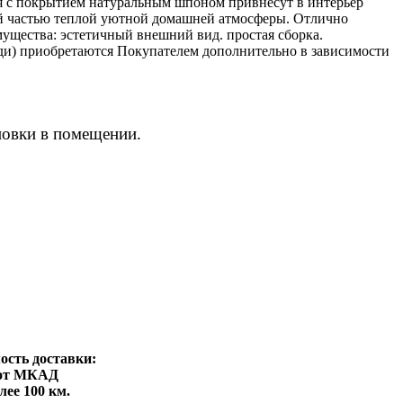
ия с покрытием натуральным шпоном привнесут в интерьер
ой частью теплой уютной домашней атмосферы. Отлично
ущества: эстетичный внешний вид. простая сборка.
зди) приобретаются Покупателем дополнительно в зависимости
новки в помещении.
ость доставки:
от МКАД
лее 100 км.