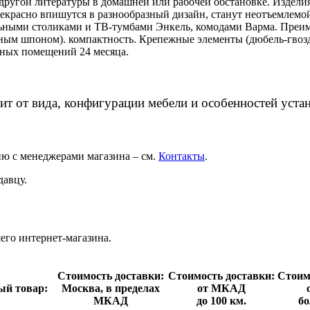
 другой литературы в домашней или рабочей обстановке. Издел
Прекрасно впишутся в разнообразный дизайн, станут неотъемлем
льными столиками и ТВ-тумбами Энкель, комодами Варма. Преим
льным шпоном). компактность. Крепежные элементы (дюбель-гво
нных помещений 24 месяца.
ит от вида, конфигурации мебели и особенностей уста
ию с менеджерами магазина – см.
Контакты
.
давцу.
го интернет-магазина.
Стои­мость доставки:
Стои­мость доставки:
Стои­м
ый товар:
Москва, в пределах
от МКАД
МКАД
до 100 км.
бо