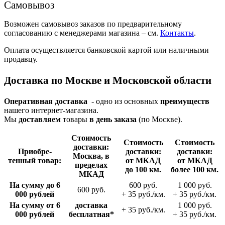
Самовывоз
Возможен самовывоз заказов по предварительному
согласованию с менеджерами магазина – см.
Контакты
.
Оплата осуществляется банковской картой или наличными
продавцу.
Доставка по Москве и Московской области
Оперативная доставка
- одно из основных
преимуществ
нашего интернет-магазина.
Мы
доставляем
товары
в день заказа
(по Москве).
Стои­мость
Стои­мость
Стои­мость
доставки:
Приобре­
доставки:
доставки:
Москва, в
тенный товар:
от МКАД
от МКАД
пределах
до 100 км.
более 100 км.
МКАД
На сумму до 6
600 руб.
1 000 руб.
600 руб.
000 рублей
+ 35 руб./км.
+ 35 руб./км.
На сумму от 6
доставка
1 000 руб.
+ 35 руб./км.
000 рублей
беспла­тная*
+ 35 руб./км.