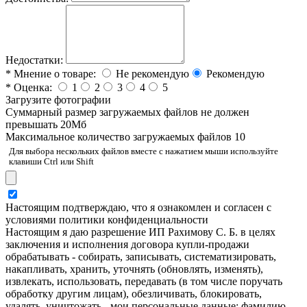
Недостатки:
*
Мнение о товаре:
Не рекомендую
Рекомендую
*
Оценка:
1
2
3
4
5
Загрузите фотографии
Cуммарный размер загружаемых файлов не должен
превышать 20Мб
Максимальное количество загружаемых файлов 10
Для выбора нескольких файлов вместе с нажатием мыши используйте
клавиши Ctrl или Shift
Настоящим подтверждаю, что я ознакомлен и согласен с
условиями политики конфиденциальности
Настоящим я даю разрешение ИП Рахимову С. Б. в целях
заключения и исполнения договора купли-продажи
обрабатывать - собирать, записывать, систематизировать,
накапливать, хранить, уточнять (обновлять, изменять),
извлекать, использовать, передавать (в том числе поручать
обработку другим лицам), обезличивать, блокировать,
удалять, уничтожать - мои персональные данные: фамилию,