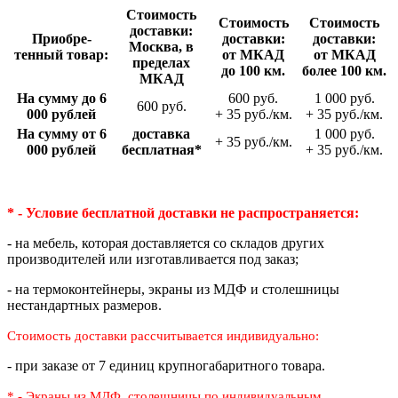
Стои­мость
Стои­мость
Стои­мость
доставки:
Приобре­
доставки:
доставки:
Москва, в
тенный товар:
от МКАД
от МКАД
пределах
до 100 км.
более 100 км.
МКАД
На сумму до 6
600 руб.
1 000 руб.
600 руб.
000 рублей
+ 35 руб./км.
+ 35 руб./км.
На сумму от 6
доставка
1 000 руб.
+ 35 руб./км.
000 рублей
беспла­тная*
+ 35 руб./км.
* - Условие бесплатной доставки
не распространяется:
- на мебель, которая доставляется со складов других
производителей или изготавливается под заказ;
- на термоконтейнеры, экраны из МДФ и столешницы
нестандартных размеров.
Стоимость доставки рассчитывается индивидуально:
- при заказе от 7 единиц крупногабаритного товара.
* - Экраны из МДФ, столешницы по индивидуальным