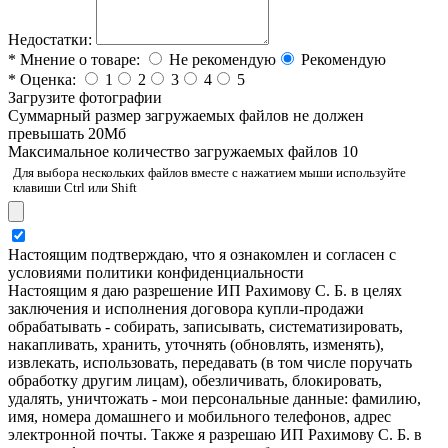
Недостатки:
*
Мнение о товаре:
Не рекомендую
Рекомендую
*
Оценка:
1
2
3
4
5
Загрузите фотографии
Cуммарный размер загружаемых файлов не должен
превышать 20Мб
Максимальное количество загружаемых файлов 10
Для выбора нескольких файлов вместе с нажатием мыши используйте
клавиши Ctrl или Shift
Настоящим подтверждаю, что я ознакомлен и согласен с
условиями политики конфиденциальности
Настоящим я даю разрешение ИП Рахимову С. Б. в целях
заключения и исполнения договора купли-продажи
обрабатывать - собирать, записывать, систематизировать,
накапливать, хранить, уточнять (обновлять, изменять),
извлекать, использовать, передавать (в том числе поручать
обработку другим лицам), обезличивать, блокировать,
удалять, уничтожать - мои персональные данные: фамилию,
имя, номера домашнего и мобильного телефонов, адрес
электронной почты. Также я разрешаю ИП Рахимову С. Б. в