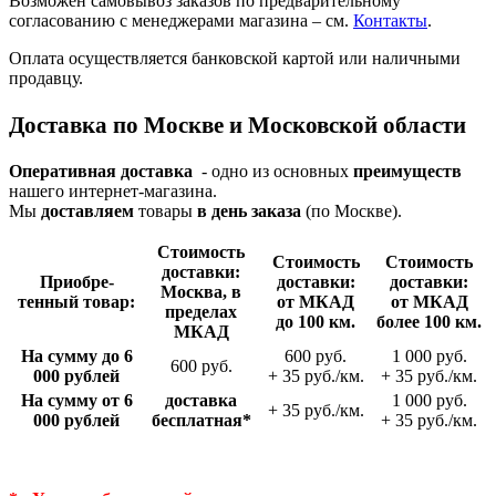
Возможен самовывоз заказов по предварительному
согласованию с менеджерами магазина – см.
Контакты
.
Оплата осуществляется банковской картой или наличными
продавцу.
Доставка по Москве и Московской области
Оперативная доставка
- одно из основных
преимуществ
нашего интернет-магазина.
Мы
доставляем
товары
в день заказа
(по Москве).
Стои­мость
Стои­мость
Стои­мость
доставки:
Приобре­
доставки:
доставки:
Москва, в
тенный товар:
от МКАД
от МКАД
пределах
до 100 км.
более 100 км.
МКАД
На сумму до 6
600 руб.
1 000 руб.
600 руб.
000 рублей
+ 35 руб./км.
+ 35 руб./км.
На сумму от 6
доставка
1 000 руб.
+ 35 руб./км.
000 рублей
беспла­тная*
+ 35 руб./км.