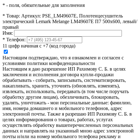
*
- поля, обязательные для заполнения
*
Товар:
Артикул: PSE_LM49607E, Полотенцесушитель
электрический Lemark Melange LM49607E П7 500x600, левый/
правый
Имя:
*
Телефон:
11 цифр начиная с +7 (код города)
Настоящим подтверждаю, что я ознакомлен и согласен с
условиями политики конфиденциальности
Настоящим я даю разрешение ИП Рахимову С. Б. в целях
заключения и исполнения договора купли-продажи
обрабатывать - собирать, записывать, систематизировать,
накапливать, хранить, уточнять (обновлять, изменять),
извлекать, использовать, передавать (в том числе поручать
обработку другим лицам), обезличивать, блокировать,
удалять, уничтожать - мои персональные данные: фамилию,
имя, номера домашнего и мобильного телефонов, адрес
электронной почты. Также я разрешаю ИП Рахимову С. Б. в
целях информирования о товарах, работах, услугах
осуществлять обработку вышеперечисленных персональных
данных и направлять на указанный мною адрес электронной
почты и/или на номер мобильного телефона рекламу и