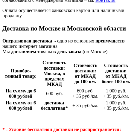
согласованию с менеджерами магазина – см.
Контакты
.
Оплата осуществляется банковской картой или наличными
продавцу.
Доставка по Москве и Московской области
Оперативная доставка
- одно из основных
преимуществ
нашего интернет-магазина.
Мы
доставляем
товары
в день заказа
(по Москве).
Стои­мость
Стои­мость
Стои­мость
доставки:
Приобре­
доставки:
доставки:
Москва, в
тенный товар:
от МКАД
от МКАД
пределах
до 100 км.
более 100 км.
МКАД
На сумму до 6
600 руб.
1 000 руб.
600 руб.
000 рублей
+ 35 руб./км.
+ 35 руб./км.
На сумму от 6
доставка
1 000 руб.
+ 35 руб./км.
000 рублей
беспла­тная*
+ 35 руб./км.
* - Условие бесплатной доставки
не распространяется: