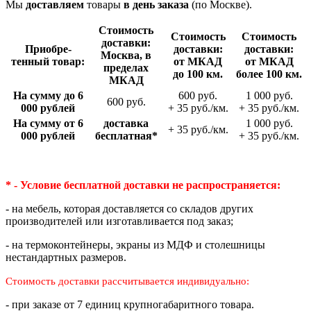
Мы
доставляем
товары
в день заказа
(по Москве).
Стои­мость
Стои­мость
Стои­мость
доставки:
Приобре­
доставки:
доставки:
Москва, в
тенный товар:
от МКАД
от МКАД
пределах
до 100 км.
более 100 км.
МКАД
На сумму до 6
600 руб.
1 000 руб.
600 руб.
000 рублей
+ 35 руб./км.
+ 35 руб./км.
На сумму от 6
доставка
1 000 руб.
+ 35 руб./км.
000 рублей
беспла­тная*
+ 35 руб./км.
* - Условие бесплатной доставки
не распространяется:
- на мебель, которая доставляется со складов других
производителей или изготавливается под заказ;
- на термоконтейнеры, экраны из МДФ и столешницы
нестандартных размеров.
Стоимость доставки рассчитывается индивидуально:
- при заказе от 7 единиц крупногабаритного товара.