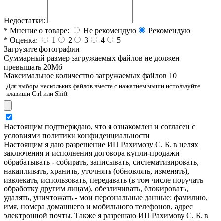
Недостатки:
*
Мнение о товаре:
Не рекомендую
Рекомендую
*
Оценка:
1
2
3
4
5
Загрузите фотографии
Cуммарный размер загружаемых файлов не должен
превышать 20Мб
Максимальное количество загружаемых файлов 10
Для выбора нескольких файлов вместе с нажатием мыши используйте
клавиши Ctrl или Shift
Настоящим подтверждаю, что я ознакомлен и согласен с
условиями политики конфиденциальности
Настоящим я даю разрешение ИП Рахимову С. Б. в целях
заключения и исполнения договора купли-продажи
обрабатывать - собирать, записывать, систематизировать,
накапливать, хранить, уточнять (обновлять, изменять),
извлекать, использовать, передавать (в том числе поручать
обработку другим лицам), обезличивать, блокировать,
удалять, уничтожать - мои персональные данные: фамилию,
имя, номера домашнего и мобильного телефонов, адрес
электронной почты. Также я разрешаю ИП Рахимову С. Б. в