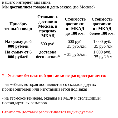
нашего интернет-магазина.
Мы
доставляем
товары
в день заказа
(по Москве).
Стои­мость
Стои­мость
Стои­мость
доставки:
Приобре­
доставки:
доставки:
Москва, в
тенный товар:
от МКАД
от МКАД
пределах
до 100 км.
более 100 км.
МКАД
На сумму до 6
600 руб.
1 000 руб.
600 руб.
000 рублей
+ 35 руб./км.
+ 35 руб./км.
На сумму от 6
доставка
1 000 руб.
+ 35 руб./км.
000 рублей
беспла­тная*
+ 35 руб./км.
* - Условие бесплатной доставки
не распространяется:
- на мебель, которая доставляется со складов других
производителей или изготавливается под заказ;
- на термоконтейнеры, экраны из МДФ и столешницы
нестандартных размеров.
Стоимость доставки рассчитывается индивидуально: