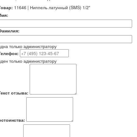
овар:
11646 | Ниппель латунный (SMS) 1/2"
мя:
амилия:
дна только администратору
елефон:
ден только администратору
екст отзыва:
остоинства: