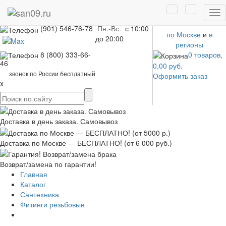
Москва
Доставка быстро
Tog
(495) 380-22-72
и недорого:
nav
(901) 546-76-78
Пн.-Вс.
с 10:00
по Москве
и
в
до 20:00
регионы
8 (800) 333-66-
0 товаров,
46
0,00 руб.
звонок по России бесплатный
Оформить заказ
x
Доставка в день заказа.
Самовывоз
Доставка по Москве — БЕСПЛАТНО!
(от 6 000 руб.)
Возврат/замена
по гарантии!
Главная
Каталог
Сантехника
Фитинги резьбовые