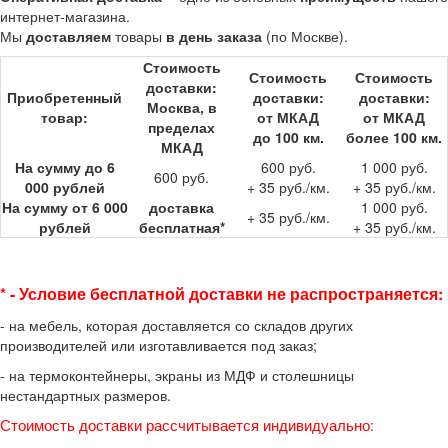
интернет-магазина.
Мы
доставляем
товары
в день заказа
(по Москве).
Стои­мость
Стои­мость
Стои­мость
доставки:
Приобре­тенный
доставки:
доставки:
Москва, в
товар:
от МКАД
от МКАД
пределах
до 100 км.
более 100 км.
МКАД
На сумму до 6
600 руб.
1 000 руб.
600 руб.
000 рублей
+ 35 руб./км.
+ 35 руб./км.
На сумму от 6 000
доставка
1 000 руб.
+ 35 руб./км.
рублей
беспла­тная*
+ 35 руб./км.
* - Условие бесплатной доставки
не распространяется:
- на мебель, которая доставляется со складов других
производителей или изготавливается под заказ;
- на термоконтейнеры, экраны из МДФ и столешницы
нестандартных размеров.
Стоимость доставки рассчитывается индивидуально: