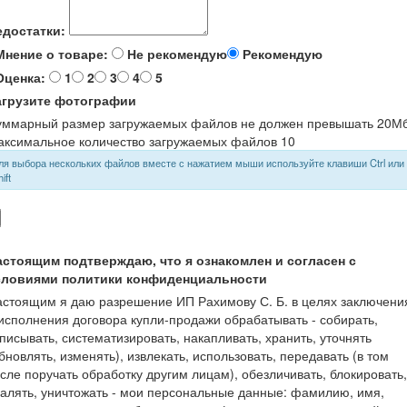
едостатки:
нение о товаре:
Не рекомендую
Рекомендую
ценка:
1
2
3
4
5
агрузите фотографии
уммарный размер загружаемых файлов не должен превышать 20М
аксимальное количество загружаемых файлов 10
ля выбора нескольких файлов вместе с нажатием мыши используйте клавиши Ctrl или
ift
астоящим подтверждаю, что я ознакомлен и согласен с
словиями политики конфиденциальности
стоящим я даю разрешение ИП Рахимову С. Б. в целях заключени
исполнения договора купли-продажи обрабатывать - собирать,
писывать, систематизировать, накапливать, хранить, уточнять
бновлять, изменять), извлекать, использовать, передавать (в том
сле поручать обработку другим лицам), обезличивать, блокировать,
алять, уничтожать - мои персональные данные: фамилию, имя,