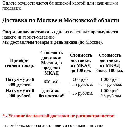
Оплата осуществляется банковской картой или наличными
продавцу.
Доставка по Москве и Московской области
Оперативная доставка
- одно из основных
преимуществ
нашего интернет-магазина.
Мы
доставляем
товары
в день заказа
(по Москве).
Стои­мость
Стои­мость
Стои­мость
доставки:
Приобре­
доставки:
доставки:
Москва, в
тенный товар:
от МКАД
от МКАД
пределах
до 100 км.
более 100 км.
МКАД
На сумму до 6
600 руб.
1 000 руб.
600 руб.
000 рублей
+ 35 руб./км.
+ 35 руб./км.
На сумму от 6
доставка
1 000 руб.
+ 35 руб./км.
000 рублей
беспла­тная*
+ 35 руб./км.
* - Условие бесплатной доставки
не распространяется:
- на мебель, которая доставляется со складов других