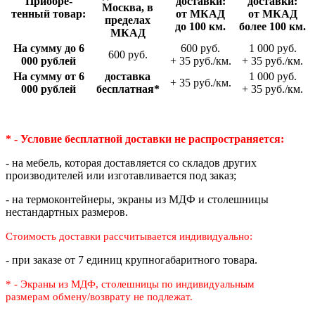
Приобре­
доставки:
доставки:
Москва, в
тенный товар:
от МКАД
от МКАД
пределах
до 100 км.
более 100 км.
МКАД
На сумму до 6
600 руб.
1 000 руб.
600 руб.
000 рублей
+ 35 руб./км.
+ 35 руб./км.
На сумму от 6
доставка
1 000 руб.
+ 35 руб./км.
000 рублей
беспла­тная*
+ 35 руб./км.
* - Условие бесплатной доставки
не распространяется:
- на мебель, которая доставляется со складов других
производителей или изготавливается под заказ;
- на термоконтейнеры, экраны из МДФ и столешницы
нестандартных размеров.
Стоимость доставки рассчитывается индивидуально:
- при заказе от 7 единиц крупногабаритного товара.
* - Экраны из МДФ, столешницы по индивидуальным
размерам
обмену/возврату не подлежат.