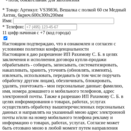
*
Товар:
Артикул: VS39836, Вешалка с полкой 60 см Медный
Антик, 6крюч.600х300х200мм
Имя:
*
Телефон:
11 цифр начиная с +7 (код города)
Настоящим подтверждаю, что я ознакомлен и согласен с
условиями политики конфиденциальности
Настоящим я даю разрешение ИП Рахимову С. Б. в целях
заключения и исполнения договора купли-продажи
обрабатывать - собирать, записывать, систематизировать,
накапливать, хранить, уточнять (обновлять, изменять),
извлекать, использовать, передавать (в том числе поручать
обработку другим лицам), обезличивать, блокировать,
удалять, уничтожать - мои персональные данные: фамилию,
имя, номера домашнего и мобильного телефонов, адрес
электронной почты. Также я разрешаю ИП Рахимову С. Б. в
целях информирования о товарах, работах, услугах
осуществлять обработку вышеперечисленных персональных
данных и направлять на указанный мною адрес электронной
почты и/или на номер мобильного телефона рекламу и
информацию о товарах, работах, услугах. Согласие может
быть отозвано мною в любой момент путем направления