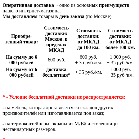
Оперативная доставка
- одно из основных
преимуществ
нашего интернет-магазина.
Мы
доставляем
товары
в день заказа
(по Москве).
Стои­мость
Стои­мость
Стои­мость
доставки:
Приобре­
доставки:
доставки:
Москва, в
тенный товар:
от МКАД
от МКАД
пределах
до 100 км.
более 100 км.
МКАД
На сумму до 6
600 руб.
1 000 руб.
600 руб.
000 рублей
+ 35 руб./км.
+ 35 руб./км.
На сумму от 6
доставка
1 000 руб.
+ 35 руб./км.
000 рублей
беспла­тная*
+ 35 руб./км.
* - Условие бесплатной доставки
не распространяется:
- на мебель, которая доставляется со складов других
производителей или изготавливается под заказ;
- на термоконтейнеры, экраны из МДФ и столешницы
нестандартных размеров.