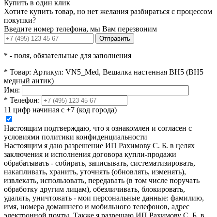
Купить в один клик
Хотите купить товар, но нет желания разбираться с процессом
покупки?
Введите номер телефона, мы Вам перезвоним
Отправить
*
- поля, обязательные для заполнения
*
Товар:
Артикул: VN5_Med, Вешалка настенная ВН5 (ВН5
медный антик)
Имя:
*
Телефон:
11 цифр начиная с +7 (код города)
Настоящим подтверждаю, что я ознакомлен и согласен с
условиями политики конфиденциальности
Настоящим я даю разрешение ИП Рахимову С. Б. в целях
заключения и исполнения договора купли-продажи
обрабатывать - собирать, записывать, систематизировать,
накапливать, хранить, уточнять (обновлять, изменять),
извлекать, использовать, передавать (в том числе поручать
обработку другим лицам), обезличивать, блокировать,
удалять, уничтожать - мои персональные данные: фамилию,
имя, номера домашнего и мобильного телефонов, адрес
электронной почты. Также я разрешаю ИП Рахимову С. Б. в