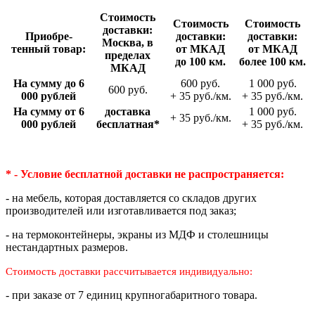
Стои­мость
Стои­мость
Стои­мость
доставки:
Приобре­
доставки:
доставки:
Москва, в
тенный товар:
от МКАД
от МКАД
пределах
до 100 км.
более 100 км.
МКАД
На сумму до 6
600 руб.
1 000 руб.
600 руб.
000 рублей
+ 35 руб./км.
+ 35 руб./км.
На сумму от 6
доставка
1 000 руб.
+ 35 руб./км.
000 рублей
беспла­тная*
+ 35 руб./км.
* - Условие бесплатной доставки
не распространяется:
- на мебель, которая доставляется со складов других
производителей или изготавливается под заказ;
- на термоконтейнеры, экраны из МДФ и столешницы
нестандартных размеров.
Стоимость доставки рассчитывается индивидуально:
- при заказе от 7 единиц крупногабаритного товара.