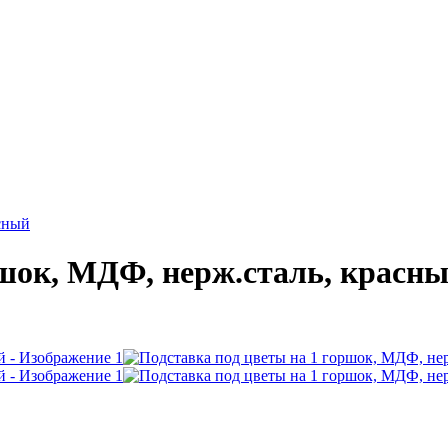
сный
ршок, МДФ, нерж.сталь, красн