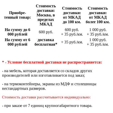
Стои­мость
Стои­мость
Стои­мость
доставки:
Приобре­
доставки:
доставки:
Москва, в
тенный товар:
от МКАД
от МКАД
пределах
до 100 км.
более 100 км.
МКАД
На сумму до 6
600 руб.
1 000 руб.
600 руб.
000 рублей
+ 35 руб./км.
+ 35 руб./км.
На сумму от 6
доставка
1 000 руб.
+ 35 руб./км.
000 рублей
беспла­тная*
+ 35 руб./км.
* - Условие бесплатной доставки
не распространяется:
- на мебель, которая доставляется со складов других
производителей или изготавливается под заказ;
- на термоконтейнеры, экраны из МДФ и столешницы
нестандартных размеров.
Стоимость доставки рассчитывается индивидуально:
- при заказе от 7 единиц крупногабаритного товара.