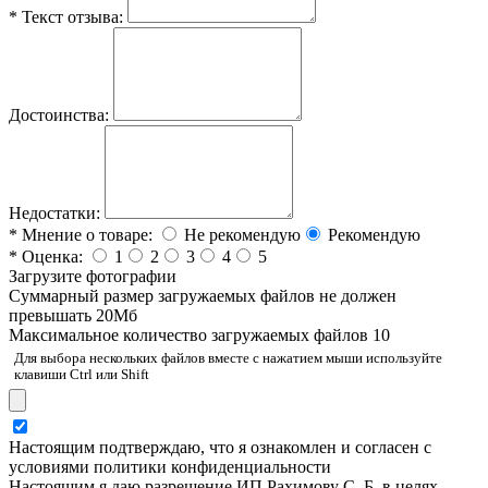
*
Текст отзыва:
Достоинства:
Недостатки:
*
Мнение о товаре:
Не рекомендую
Рекомендую
*
Оценка:
1
2
3
4
5
Загрузите фотографии
Cуммарный размер загружаемых файлов не должен
превышать 20Мб
Максимальное количество загружаемых файлов 10
Для выбора нескольких файлов вместе с нажатием мыши используйте
клавиши Ctrl или Shift
Настоящим подтверждаю, что я ознакомлен и согласен с
условиями политики конфиденциальности
Настоящим я даю разрешение ИП Рахимову С. Б. в целях