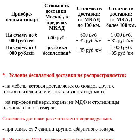
Стои­мость
Стои­мость
Стои­мость
доставки:
Приобре­
доставки:
доставки:
Москва, в
тенный товар:
от МКАД
от МКАД
пределах
до 100 км.
более 100 км.
МКАД
На сумму до 6
600 руб.
1 000 руб.
600 руб.
000 рублей
+ 35 руб./км.
+ 35 руб./км.
На сумму от 6
доставка
1 000 руб.
+ 35 руб./км.
000 рублей
беспла­тная*
+ 35 руб./км.
* - Условие бесплатной доставки
не распространяется:
- на мебель, которая доставляется со складов других
производителей или изготавливается под заказ;
- на термоконтейнеры, экраны из МДФ и столешницы
нестандартных размеров.
Стоимость доставки рассчитывается индивидуально:
- при заказе от 7 единиц крупногабаритного товара.
* - Экраны из МДФ, столешницы по индивидуальным