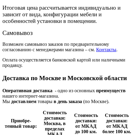
Итоговая цена рассчитывается индивидуально и
зависит от вида, конфигурации мебели и
особенностей установки в помещении.
Самовывоз
Возможен самовывоз заказов по предварительному
согласованию с менеджерами магазина – см.
Контакты
.
Оплата осуществляется банковской картой или наличными
продавцу.
Доставка по Москве и Московской области
Оперативная доставка
- одно из основных
преимуществ
нашего интернет-магазина.
Мы
доставляем
товары
в день заказа
(по Москве).
Стои­мость
Стои­мость
Стои­мость
доставки:
Приобре­
доставки:
доставки:
Москва, в
тенный товар:
от МКАД
от МКАД
пределах
до 100 км.
более 100 км.
МКАД