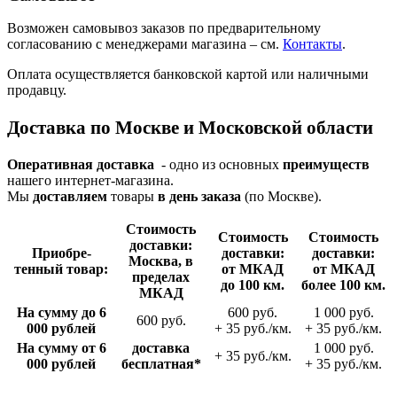
Возможен самовывоз заказов по предварительному
согласованию с менеджерами магазина – см.
Контакты
.
Оплата осуществляется банковской картой или наличными
продавцу.
Доставка по Москве и Московской области
Оперативная доставка
- одно из основных
преимуществ
нашего интернет-магазина.
Мы
доставляем
товары
в день заказа
(по Москве).
Стои­мость
Стои­мость
Стои­мость
доставки:
Приобре­
доставки:
доставки:
Москва, в
тенный товар:
от МКАД
от МКАД
пределах
до 100 км.
более 100 км.
МКАД
На сумму до 6
600 руб.
1 000 руб.
600 руб.
000 рублей
+ 35 руб./км.
+ 35 руб./км.
На сумму от 6
доставка
1 000 руб.
+ 35 руб./км.
000 рублей
беспла­тная*
+ 35 руб./км.