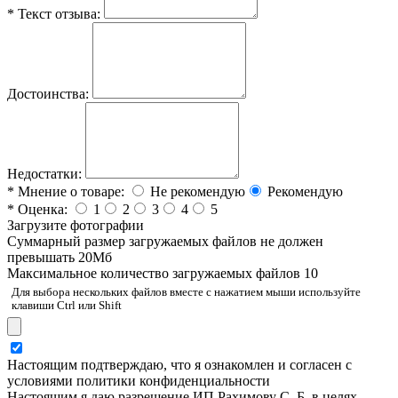
*
Текст отзыва:
Достоинства:
Недостатки:
*
Мнение о товаре:
Не рекомендую
Рекомендую
*
Оценка:
1
2
3
4
5
Загрузите фотографии
Cуммарный размер загружаемых файлов не должен
превышать 20Мб
Максимальное количество загружаемых файлов 10
Для выбора нескольких файлов вместе с нажатием мыши используйте
клавиши Ctrl или Shift
Настоящим подтверждаю, что я ознакомлен и согласен с
условиями политики конфиденциальности
Настоящим я даю разрешение ИП Рахимову С. Б. в целях