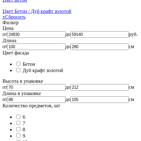
Цвет Бетон / Дуб крафт золотой
x
Сбросить
Фильтр
Цена
от
до
руб.
Длина
от
до
см
Цвет фасада
Бетон
Дуб крафт золотой
Высота в упаковке
от
до
см
Длина в упаковке
от
до
см
Количество предметов, шт
6
7
8
9