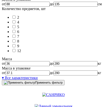
от
до
см
Количество предметов, шт
2
4
5
6
7
8
9
12
Масса
от
до
кг
Масса в упаковке
от
до
кг
▾ Все характеристики
Применить фильтр