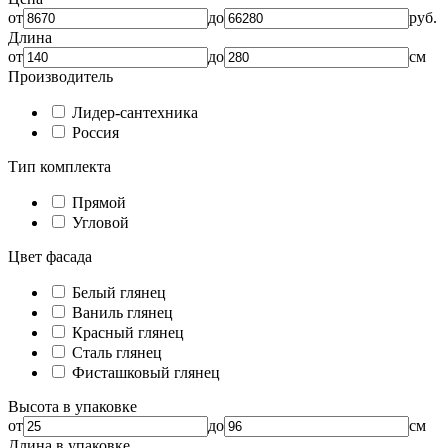
от
до
руб.
Длина
от
до
см
Производитель
Лидер-сантехника
Россия
Тип комплекта
Прямой
Угловой
Цвет фасада
Белый глянец
Ваниль глянец
Красный глянец
Сталь глянец
Фисташковый глянец
Высота в упаковке
от
до
см
Длина в упаковке