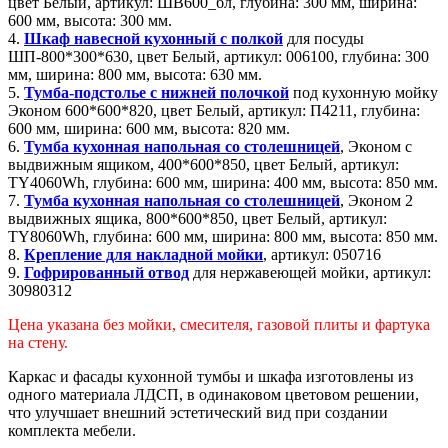
цвет Белый, артикул: ШВ600_бл, глубина: 300 мм, ширина:
600 мм, высота: 300 мм.
4.
Шкаф навесной кухонный с полкой
для посуды
ШП-800*300*630, цвет Белый, артикул: 006100, глубина: 300
мм, ширина: 800 мм, высота: 630 мм.
5.
Тумба-подстолье с нижней полочкой
под кухонную мойку
Эконом 600*600*820, цвет Белый, артикул: П4211, глубина:
600 мм, ширина: 600 мм, высота: 820 мм.
6.
Тумба кухонная напольная со столешницей
, Эконом с
выдвижным ящиком, 400*600*850, цвет Белый, артикул:
TY4060Wh, глубина: 600 мм, ширина: 400 мм, высота: 850 мм.
7.
Тумба кухонная напольная со столешницей
, Эконом 2
выдвижных ящика, 800*600*850, цвет Белый, артикул:
TY8060Wh, глубина: 600 мм, ширина: 800 мм, высота: 850 мм.
8.
Крепление для накладной мойки
, артикул: 050716
9.
Гофрированный отвод
для нержавеющей мойки, артикул:
30980312
Цена указана без мойки, смесителя, газовой плиты и фартука
на стену.
Каркас и фасады кухонной тумбы и шкафа изготовлены из
одного материала ЛДСП, в одинаковом цветовом решении,
что улучшает внешний эстетический вид при создании
комплекта мебели.