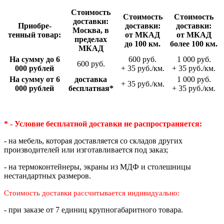
Стои­мость
Стои­мость
Стои­мость
доставки:
Приобре­
доставки:
доставки:
Москва, в
тенный товар:
от МКАД
от МКАД
пределах
до 100 км.
более 100 км.
МКАД
На сумму до 6
600 руб.
1 000 руб.
600 руб.
000 рублей
+ 35 руб./км.
+ 35 руб./км.
На сумму от 6
доставка
1 000 руб.
+ 35 руб./км.
000 рублей
беспла­тная*
+ 35 руб./км.
* - Условие бесплатной доставки
не распространяется:
- на мебель, которая доставляется со складов других
производителей или изготавливается под заказ;
- на термоконтейнеры, экраны из МДФ и столешницы
нестандартных размеров.
Стоимость доставки рассчитывается индивидуально:
- при заказе от 7 единиц крупногабаритного товара.