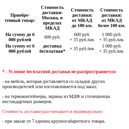
Стои­мость
Стои­мость
Стои­мость
доставки:
Приобре­
доставки:
доставки:
Москва, в
тенный товар:
от МКАД
от МКАД
пределах
до 100 км.
более 100 км.
МКАД
На сумму до 6
600 руб.
1 000 руб.
600 руб.
000 рублей
+ 35 руб./км.
+ 35 руб./км.
На сумму от 6
доставка
1 000 руб.
+ 35 руб./км.
000 рублей
беспла­тная*
+ 35 руб./км.
* - Условие бесплатной доставки
не распространяется:
- на мебель, которая доставляется со складов других
производителей или изготавливается под заказ;
- на термоконтейнеры, экраны из МДФ и столешницы
нестандартных размеров.
Стоимость доставки рассчитывается индивидуально:
- при заказе от 7 единиц крупногабаритного товара.