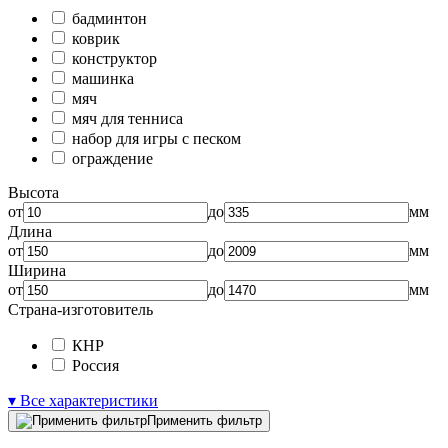
бадминтон
коврик
конструктор
машинка
мяч
мяч для тенниса
набор для игры с песком
ограждение
Высота
от
до
мм
Длина
от
до
мм
Ширина
от
до
мм
Страна-изготовитель
КНР
Россия
▾ Все характеристики
Применить фильтр