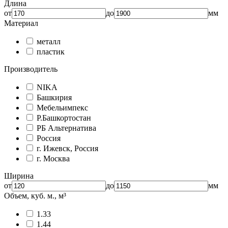
Длина
от
до
мм
Материал
металл
пластик
Производитель
NIKA
Башкирия
Мебельимпекс
Р.Башкортостан
РБ Альтернатива
Россия
г. Ижевск, Россия
г. Москва
Ширина
от
до
мм
Объем, куб. м., м³
1.33
1.44