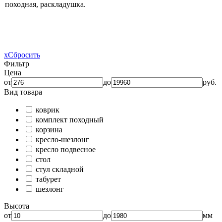
походная, раскладушка.
x
Сбросить
Фильтр
Цена
от
до
руб.
Вид товара
коврик
комплект походный
корзина
кресло-шезлонг
кресло подвесное
стол
стул складной
табурет
шезлонг
Высота
от
до
мм