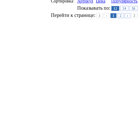
Сортировка:
Артикул
Цена
Популярность
Показывать по:
12
24
36
Перейти к странице:
1
‹
1
2
›
2