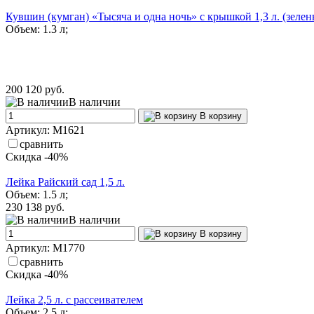
Кувшин (кумган) «Тысяча и одна ночь» с крышкой 1,3 л. (зелен
Объем: 1.3 л;
200
120 руб.
В наличии
В корзину
Артикул: M1621
сравнить
Скидка -40%
Лейка Райский сад 1,5 л.
Объем: 1.5 л;
230
138 руб.
В наличии
В корзину
Артикул: М1770
сравнить
Скидка -40%
Лейка 2,5 л. с рассеивателем
Объем: 2.5 л;