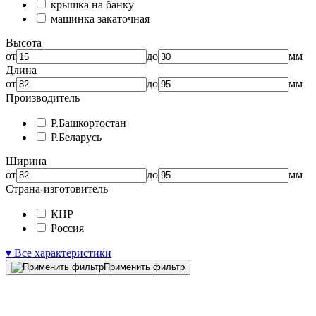
крышка на банку
машинка закаточная
Высота
от
до
мм
Длина
от
до
мм
Производитель
Р.Башкортостан
Р.Беларусь
Ширина
от
до
мм
Страна-изготовитель
КНР
Россия
▾ Все характеристики
Применить фильтр