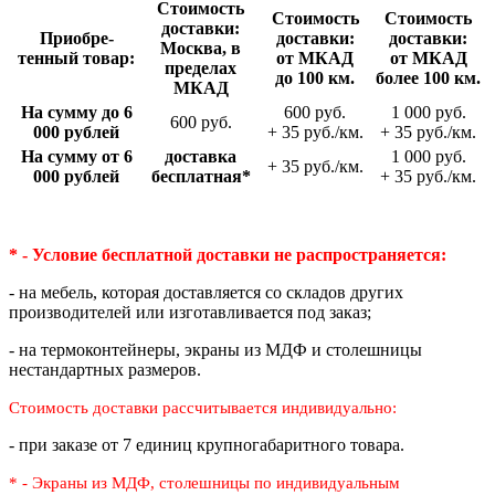
Стои­мость
Стои­мость
Стои­мость
доставки:
Приобре­
доставки:
доставки:
Москва, в
тенный товар:
от МКАД
от МКАД
пределах
до 100 км.
более 100 км.
МКАД
На сумму до 6
600 руб.
1 000 руб.
600 руб.
000 рублей
+ 35 руб./км.
+ 35 руб./км.
На сумму от 6
доставка
1 000 руб.
+ 35 руб./км.
000 рублей
беспла­тная*
+ 35 руб./км.
* - Условие бесплатной доставки
не распространяется:
- на мебель, которая доставляется со складов других
производителей или изготавливается под заказ;
- на термоконтейнеры, экраны из МДФ и столешницы
нестандартных размеров.
Стоимость доставки рассчитывается индивидуально:
- при заказе от 7 единиц крупногабаритного товара.
* - Экраны из МДФ, столешницы по индивидуальным