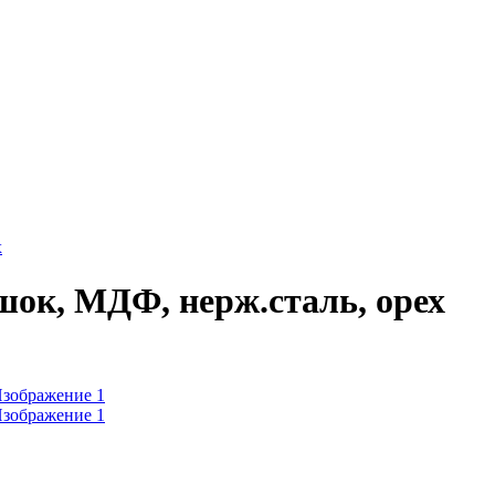
х
шок, МДФ, нерж.сталь, орех