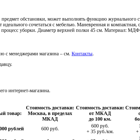
й предмет обстановки, может выполнять функцию журнального с
т идеального сочетаться с мебелью. Маневренная и компактная,
 процесс уборки. Диаметр верхней полки 45 см. Материал: МДФ, 
ию с менеджерами магазина – см.
Контакты
.
давцу.
го интернет-магазина.
Стои­мость доставки:
Стои­мость доставки:
Стои­м
ый товар:
Москва, в пределах
от МКАД
МКАД
до 100 км.
бо
600 руб.
000 рублей
600 руб.
+ 35 руб./км.
+ 