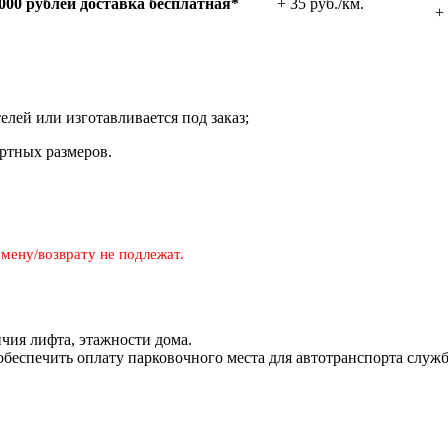
000 рублей
доставка беспла­тная*
+ 35 руб./км.
+ 
телей или изготавливается под заказ;
ртных размеров.
мену/возврату не подлежат.
чия лифта, этажности дома.
 обеспечить оплату парковочного места для автотранспорта служ