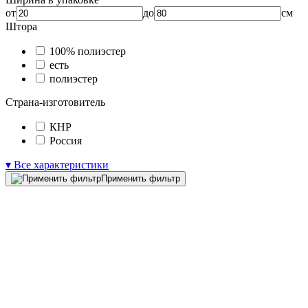
от
до
см
Штора
100% полиэстер
есть
полиэстер
Страна-изготовитель
КНР
Россия
▾ Все характеристики
Применить фильтр