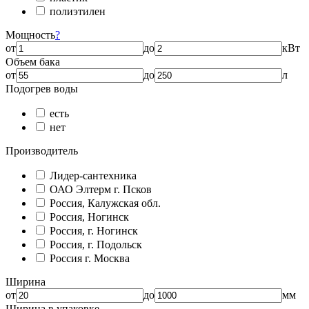
полиэтилен
Мощность
?
от
до
кВт
Объем бака
от
до
л
Подогрев воды
есть
нет
Производитель
Лидер-сантехника
ОАО Элтерм г. Псков
Россия, Калужская обл.
Россия, Ногинск
Россия, г. Ногинск
Россия, г. Подольск
Россия г. Москва
Ширина
от
до
мм
Ширина в упаковке