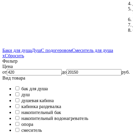
Баки для душа
Душ
С подогеровом
Смеситель для душа
x
Сбросить
Фильтр
Цена
от
до
руб.
Вид товара
бак для душа
душ
душевая кабина
кабинка раздевалка
накопительный бак
накопительный водонагреватель
опора
смеситель