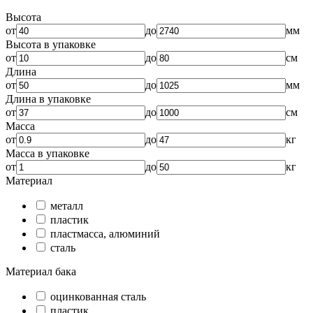
Высота
от
до
мм
Высота в упаковке
от
до
см
Длина
от
до
мм
Длина в упаковке
от
до
см
Масса
от
до
кг
Масса в упаковке
от
до
кг
Материал
металл
пластик
пластмасса, алюминий
сталь
Материал бака
оцинкованная сталь
пластик